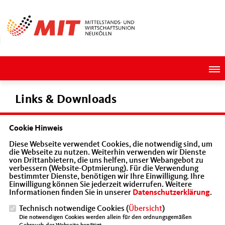
Links & Downloads
Cookie Hinweis
Mittelstandsvereinigung
Mitgliedsantrag MIT Neukölln
Diese Webseite verwendet Cookies, die notwendig sind, um
die Webseite zu nutzen. Weiterhin verwenden wir Dienste
www.mittelstand-deutschland.de - MIT Deutschland
von Drittanbietern, die uns helfen, unser Webangebot zu
www.mit-berlin.de - MIT Landesverband Berlin
verbessern (Website-Optmierung). Für die Verwendung
bestimmter Dienste, benötigen wir Ihre Einwilligung. Ihre
Einwilligung können Sie jederzeit widerrufen. Weitere
Neuköllner Seiten CDU
Informationen finden Sie in unserer
Datenschutzerklärung
.
www.cdu-neukoelln.de - CDU Kreisverband Neukölln
Technisch notwendige Cookies (
Übersicht
)
www.cdu-fraktion-neukoelln.de - CDU Fraktion in der BVV
Die notwendigen Cookies werden allein für den ordnungsgemäßen
www.cdu-alt-rixdorf.de - CDU Ortsverband Alt-Rixdorf